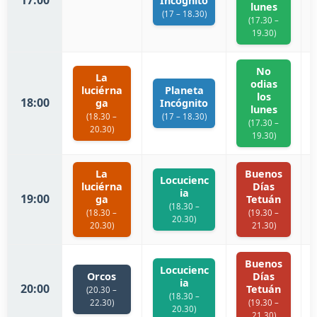
17:00
Incógnito
lunes
(17 – 18.30)
(17.30 –
19.30)
No
La
odias
luciérna
Planeta
los
18:00
ga
Incógnito
lunes
(18.30 –
(17 – 18.30)
(17.30 –
20.30)
19.30)
La
Buenos
Locucienc
luciérna
Días
ia
19:00
ga
Tetuán
(18.30 –
(18.30 –
(19.30 –
20.30)
20.30)
21.30)
Buenos
Locucienc
Orcos
Días
ia
20:00
Tetuán
(20.30 –
(18.30 –
22.30)
(19.30 –
20.30)
21.30)