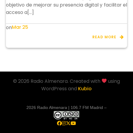
objetivo de mejorar su presencia digital y facilitar el
acceso a[…]
Mar 25
on
READ MORE
© 2026 Radio Almenara. Created with
using
WordPress and
Kubio
2026 Radio Almenara | 106.7 FM Madrid –